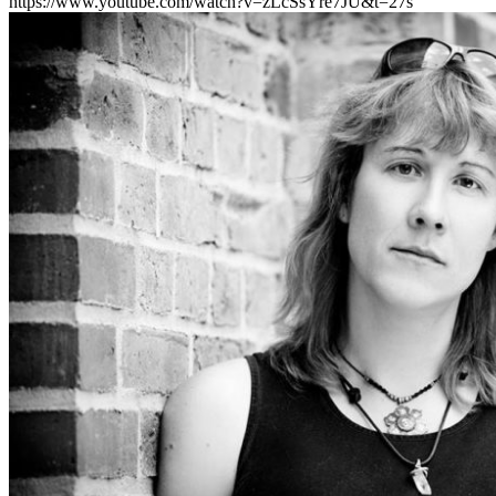
https://www.youtube.com/watch?v=zLcSsYre7JU&t=27s