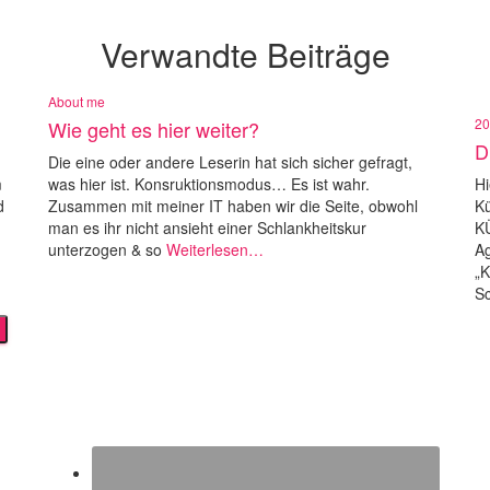
Verwandte Beiträge
About me
20
Wie geht es hier weiter?
D
Die eine oder andere Leserin hat sich sicher gefragt,
m
was hier ist. Konsruktionsmodus… Es ist wahr.
Hi
d
Zusammen mit meiner IT haben wir die Seite, obwohl
K
man es ihr nicht ansieht einer Schlankheitskur
KÜ
unterzogen & so
Weiterlesen…
Ag
„K
Sc