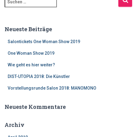
u
c
h
e
Neueste Beiträge
n
n
Salontickets One Woman Show 2019
a
One Woman Show 2019
c
h
Wie geht es hier weiter?
:
DIST-UTOPIA 2018: Die Künstler
Vorstellungsrunde Salon 2018: MANOMONO
Neueste Kommentare
Archiv