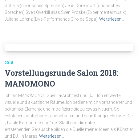
Schella (chorisches Sprechen) Jens Dorendorf (chorisches
Sprechen) Sven Overkill alias Sven Proske (Experimentalmusik)
Juliana Lorenz (Live-Performance Giro de´Sopa)
Weiterlesen…
2018
Vorstellungsrunde Salon 2018:
MANOMONO
Ich bin MANOMONO Guerilla-Architekt und DJ. Ich entwerfe
visuelle und akustische Räume. Ich bediene mich vorhandener und
bekannter Elemente und modifiziere sie zu etwas Neuem. So
entstehen posturbane Landschaften und neue Klangerlebnisse. Die
„Totale Komprimierung“ der Stadt und die dabei
entstehenden Geräusche bilden die Quelle meiner Ideen als Künstler
und DJ. In Maras
Weiterlesen…