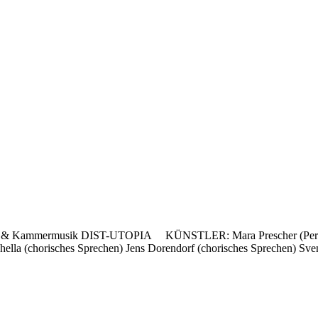
heater & Kammermusik DIST-UTOPIA KÜNSTLER: Mara Prescher (Perfo
ella (chorisches Sprechen) Jens Dorendorf (chorisches Sprechen) Sven